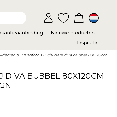
vakantieaanbieding
Nieuwe producten
Inspiratie
ilderijen & Wandfoto‘s
Schilderij diva bubbel 80x120cm
J DIVA BUBBEL 80X120CM
IGN