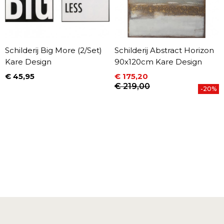
Schilderij Big More (2/Set)
Schilderij Abstract Horizon
Kare Design
90x120cm Kare Design
€ 45,95
€ 175,20
Prijs
Prijs
Normale prijs
€ 219,00
-20%