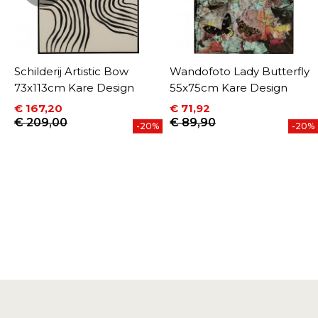
Schilderij Artistic Bow
Wandofoto Lady Butterfly
73x113cm Kare Design
55x75cm Kare Design
€ 167,20
€ 71,92
Prijs
Normale prijs
Prijs
Normale prijs
€ 209,00
€ 89,90
-20%
-20%