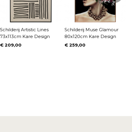
Schilderij Artistic Lines
Schilderij Muse Glamour
S
73x113cm Kare Design
80x120cm Kare Design
5
D
€ 209,00
€ 259,00
Prijs
Prijs
€
P