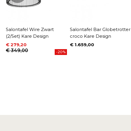
t
Salontafel Wire Zwart
Salontafel Bar Globetrotter
(2/Set) Kare Design
croco Kare Design
€ 279,20
€ 1.659,00
Prijs
Prijs
Normale prijs
€ 349,00
%
-20%