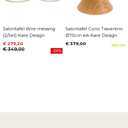
Salontafel Wire messing
Salontafel Cono Travertino
(2/Set) Kare Design
Ø70cm eik Kare Design
€ 279,20
€ 379,00
NIEUW
Prijs
Prijs
Normale prijs
€ 349,00
-20%