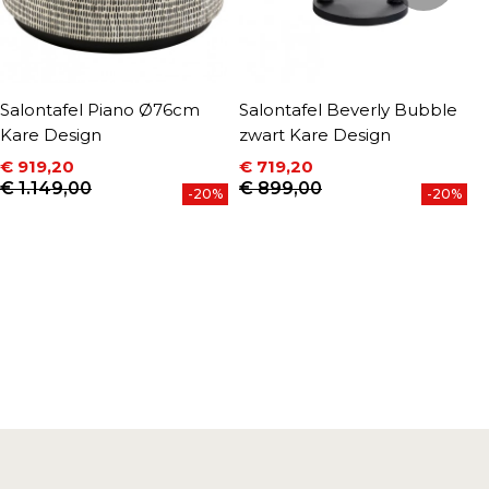
Salontafel Piano Ø76cm
Salontafel Beverly Bubble
S
Kare Design
zwart Kare Design
K
€ 919,20
€ 719,20
€
Prijs
Normale prijs
Prijs
Normale prijs
P
N
€ 1.149,00
€ 899,00
€
-20%
-20%