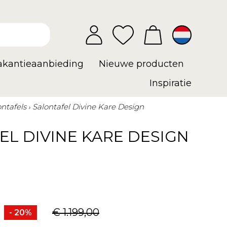
vakantieaanbieding
Nieuwe producten
Inspiratie
ontafels
Salontafel Divine Kare Design
L DIVINE KARE DESIGN
€ 1.199,00
- 20%