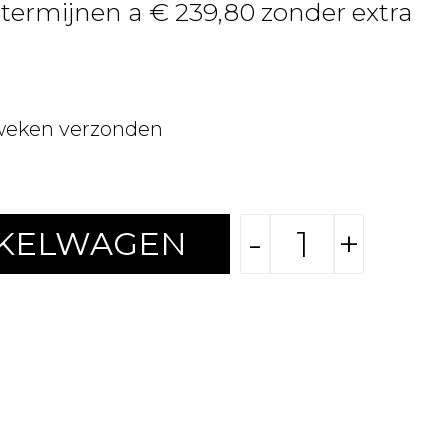
4 termijnen a € 239,80 zonder extra
weken verzonden
-
+
NKELWAGEN