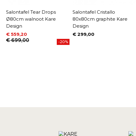
Salontafel Tear Drops
Salontafel Cristallo
Ø80cm walnoot Kare
80x80cm graphite Kare
Design
Design
€ 559,20
€ 299,00
%
Prijs
Prijs
Normale prijs
€ 699,00
-20%