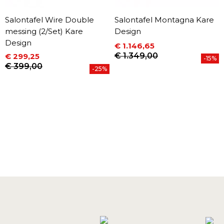
Salontafel Wire Double
Salontafel Montagna Kare
messing (2/Set) Kare
Design
Design
€ 1.146,65
Prijs
Normale prijs
€ 1.349,00
€ 299,25
-15%
Prijs
Normale prijs
€ 399,00
-25%