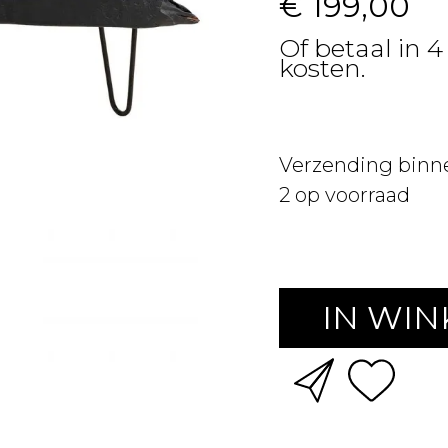
€ 199,00
Of betaal in 4
kosten.
Verzending binn
2
op voorraad
IN WI