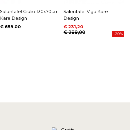
Salontafel Giulio 130x70cm
Salontafel Vigo Kare
S
Kare Design
Design
B
D
€ 659,00
€ 231,20
Prijs
Prijs
Normale prijs
€ 289,00
€
-20%
P
N
€