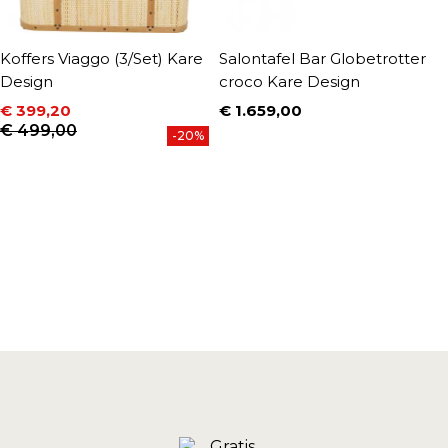
Koffers Viaggo (3/Set) Kare
Salontafel Bar Globetrotter
K
Design
croco Kare Design
(
€ 399,20
€ 1.659,00
€
Prijs
Prijs
Normale prijs
P
N
€ 499,00
€
-20%