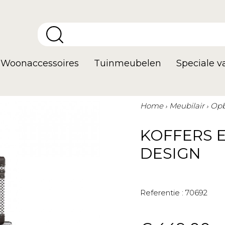
Woonaccessoires
Tuinmeubelen
Speciale 
Home
Meubilair
Opb
KOFFERS E
DESIGN
Referentie :
70692