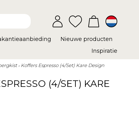
vakantieaanbieding
Nieuwe producten
Inspiratie
ergkist
Koffers Espresso (4/Set) Kare Design
SPRESSO (4/SET) KARE