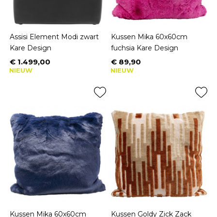
Assisi Element Modi zwart
Kussen Mika 60x60cm
Kare Design
fuchsia Kare Design
€ 1.499,00
€ 89,90
Prijs
Prijs
NIEUW
NIEUW
Kussen Mika 60x60cm
Kussen Goldy Zick Zack