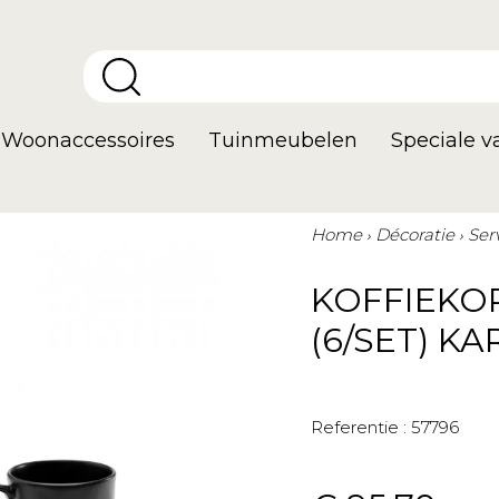
Woonaccessoires
Tuinmeubelen
Speciale 
Home
Décoratie
Ser
KOFFIEKO
(6/SET) K
Referentie :
57796