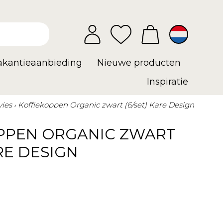
vakantieaanbieding
Nieuwe producten
Inspiratie
vies
Koffiekoppen Organic zwart (6/set) Kare Design
PPEN ORGANIC ZWART
ARE DESIGN