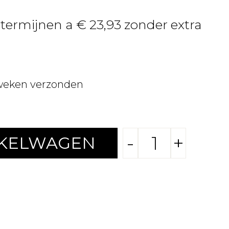
 termijnen a € 23,93 zonder extra
weken verzonden
-
+
NKELWAGEN