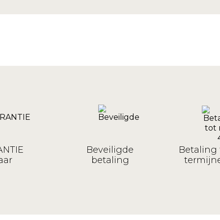
NTIE
Beveiligde
Betaling 
aar
betaling
termijne