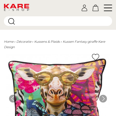
E-SHOP
Home
Décoratie
Kussens & Plaids
Kussen Fantasy giraffe Kare
Design