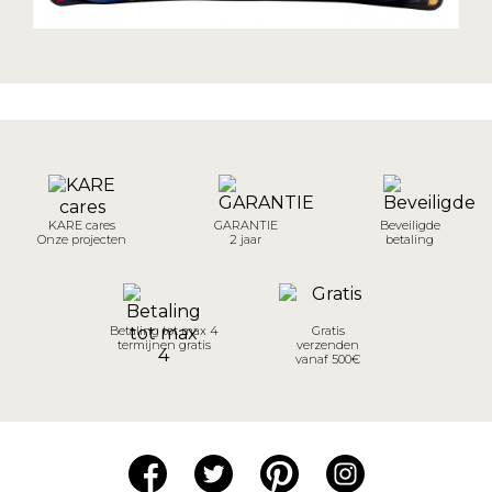
KARE cares
GARANTIE
Beveiligde
Onze projecten
2 jaar
betaling
Betaling tot max 4
Gratis
termijnen gratis
verzenden
vanaf 500€