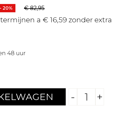
€ 82,95
- 20%
 termijnen a € 16,59 zonder extra
en 48 uur
-
+
NKELWAGEN