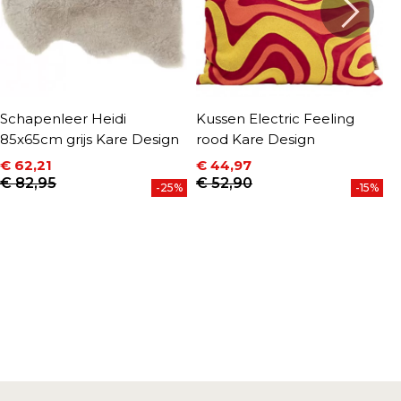
Schapenleer Heidi
Kussen Electric Feeling
K
85x65cm grijs Kare Design
rood Kare Design
j
D
€ 62,21
€ 44,97
Prijs
Normale prijs
Prijs
Normale prijs
€ 82,95
€ 52,90
€
-25%
-15%
P