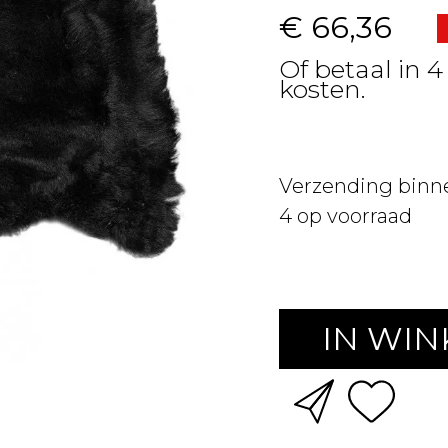
€ 66,36
Of betaal in 4
kosten.
Verzending binn
4
op voorraad
IN WI