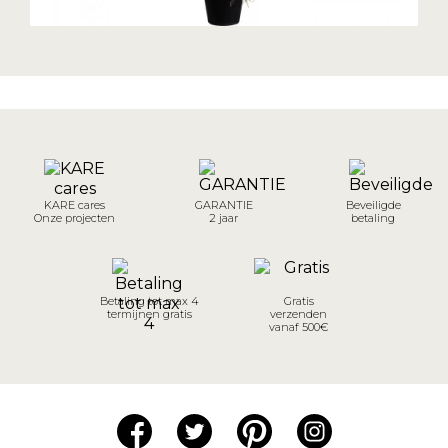
KARE cares
GARANTIE
Beveiligde
Onze projecten
2 jaar
betaling
Betaling tot max 4
Gratis
termijnen gratis
verzenden
vanaf 500€