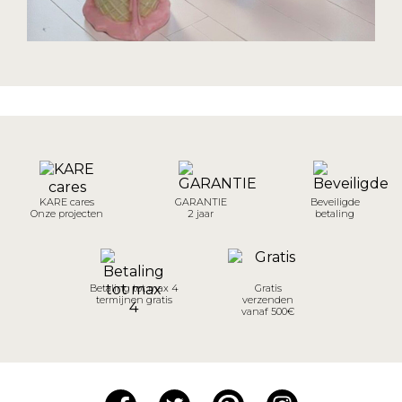
KARE cares
GARANTIE
Beveiligde
Onze projecten
2 jaar
betaling
Betaling tot max 4
Gratis
termijnen gratis
verzenden
vanaf 500€