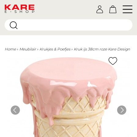
E-SHOP
Home
Meubilair
Krukjes & Poefjes
Kruk ijs 38cm roze Kare Design