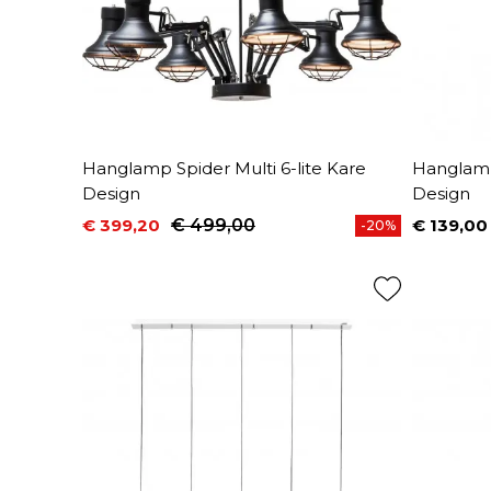
Hanglamp Spider Multi 6-lite Kare
Hanglamp
Design
Design
€ 399,20
€ 499,00
€ 139,00
-20%
Prijs
Normale prijs
Prijs