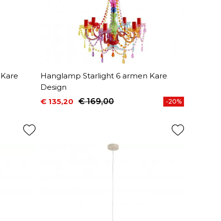
 Kare
Hanglamp Starlight 6 armen Kare
Design
€ 135,20
€ 169,00
-20%
Prijs
Normale prijs