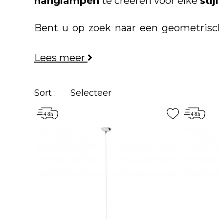
hanglampen
te creëren voor elke
stij
Bent u op zoek naar een geometri
houten vloer? Droomt u van een
glam
Lees meer
twijfel mogelijk, je bent op de juiste p
Sort :
Selecteer