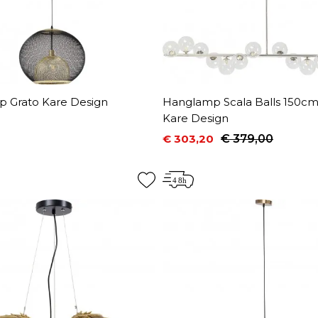
 Grato Kare Design
Hanglamp Scala Balls 150c
Kare Design
€ 303,20
€ 379,00
Prijs
Normale prijs