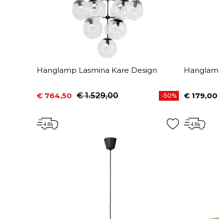
Hanglamp Lasmina Kare Design
Hanglamp
€ 764,50
€ 1.529,00
€ 179,00
-50%
Prijs
Normale prijs
Prijs