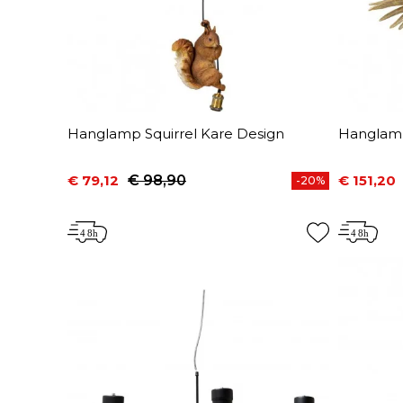
Hanglamp Squirrel Kare Design
Hanglamp
€ 79,12
€ 98,90
€ 151,20
-20%
Prijs
Normale prijs
Prijs
Normale 