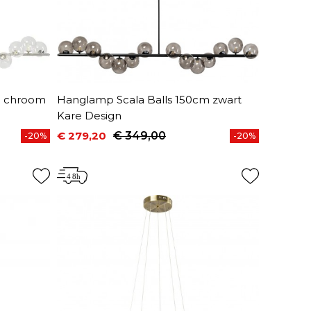
m chroom
Hanglamp Scala Balls 150cm zwart
Kare Design
€ 279,20
€ 349,00
-20%
-20%
Prijs
Normale prijs