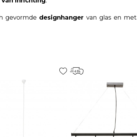
l van inrichting
.
sch gevormde
designhanger
van glas en met
oureuze, bourgeois kroonluchter
die uw l
laats!