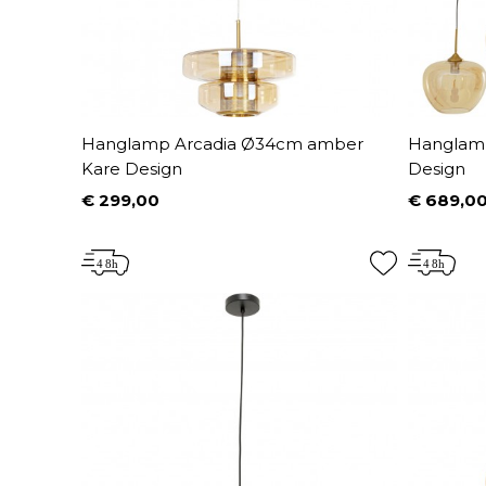
Hanglamp Arcadia Ø34cm amber
Hanglamp
Kare Design
Design
€ 299,00
€ 689,0
Prijs
Prijs