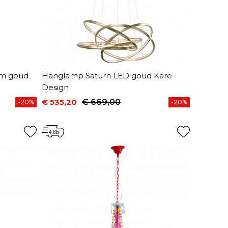
cm goud
Hanglamp Saturn LED goud Kare
Design
€ 535,20
€ 669,00
-20%
-20%
Prijs
Normale prijs