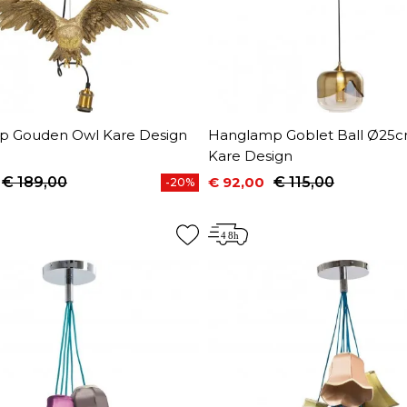
 Gouden Owl Kare Design
Hanglamp Goblet Ball Ø25
Kare Design
€ 189,00
€ 92,00
€ 115,00
-20%
prijs
Prijs
Normale prijs