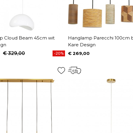
p Cloud Beam 45cm wit
Hanglamp Parecchi 100cm b
ign
Kare Design
€ 329,00
€ 269,00
-20%
prijs
Prijs