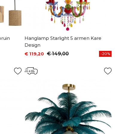
ruin
Hanglamp Starlight 5 armen Kare
Design
€ 119,20
€ 149,00
-20%
Prijs
Normale prijs