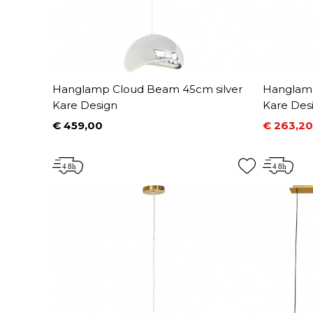
Hanglamp Cloud Beam 45cm silver
Hanglam
Kare Design
Kare Des
€ 459,00
€ 263,20
Prijs
Prijs
Normale 