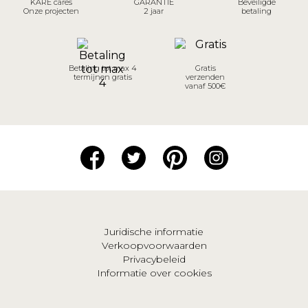
KARE cares
GARANTIE
Beveiligde
Onze projecten
2 jaar
betaling
Betaling tot max 4
Gratis
termijnen gratis
verzenden
vanaf 500€
Juridische informatie
Verkoopvoorwaarden
Privacybeleid
Informatie over cookies