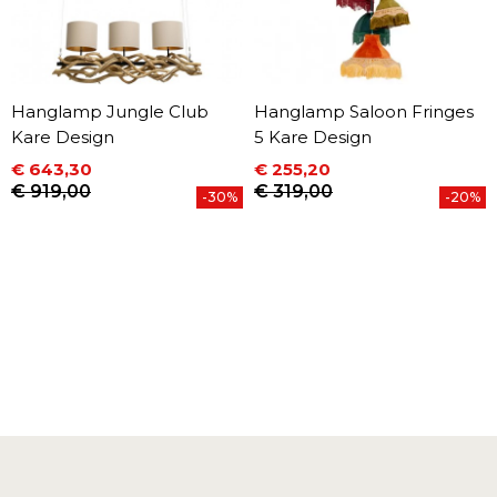
Hanglamp Jungle Club
Hanglamp Saloon Fringes
Kare Design
5 Kare Design
€ 643,30
€ 255,20
Prijs
Normale prijs
Prijs
Normale prijs
€ 919,00
€ 319,00
-30%
-20%