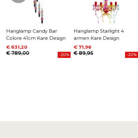
Hanglamp Candy Bar
Hanglamp Starlight 4
Colore 41cm Kare Design
armen Kare Design
€ 631,20
€ 71,96
Prijs
Normale prijs
Prijs
Normale prijs
€ 789,00
€ 89,95
%
-20%
-20%