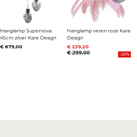
Hanglamp Supernova
Hanglamp veren roze Kare
H
45cm zilver Kare Design
Design
Ø
€ 679,00
€ 239,20
€
Prijs
P
Prijs
Normale prijs
€ 299,00
-20%