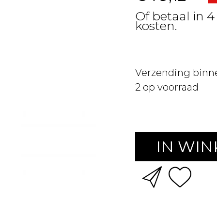
Of betaal in 4
kosten.
Verzending binn
2
op voorraad
IN WI