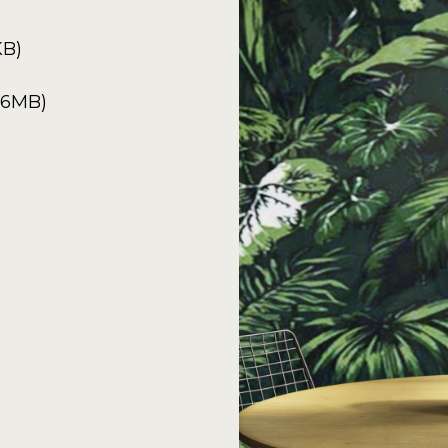
KB)
6.6MB)