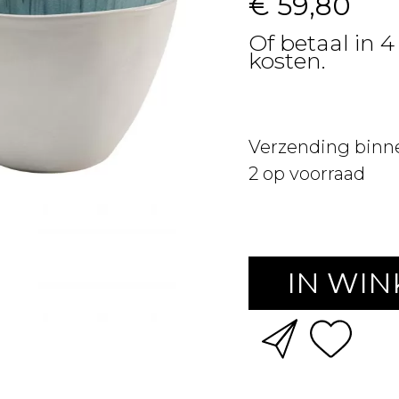
€ 59,80
Of betaal in 4
kosten.
Verzending binn
2
op voorraad
IN WI