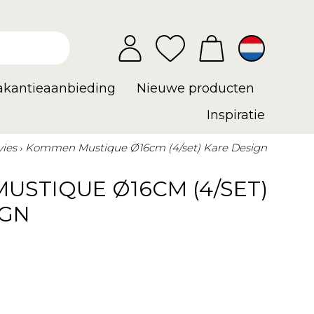
vakantieaanbieding
Nieuwe producten
Inspiratie
vies
Kommen Mustique Ø16cm (4/set) Kare Design
USTIQUE Ø16CM (4/SET)
IGN