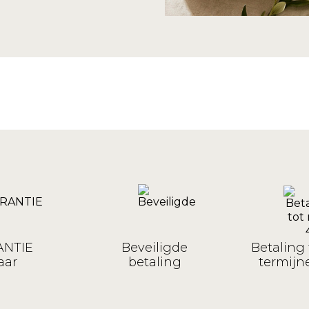
NTIE
Beveiligde
Betaling 
aar
betaling
termijne