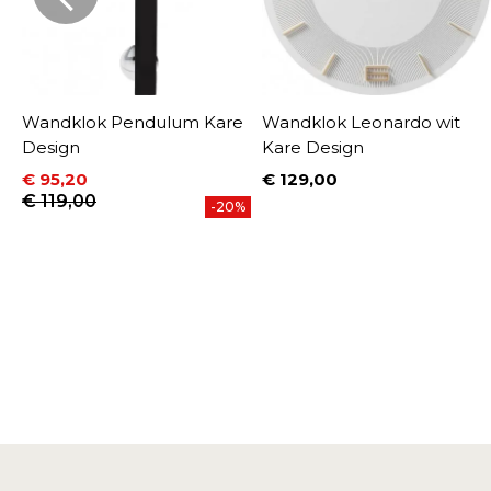
t
Wandklok Pendulum Kare
Wandklok Leonardo wit
Design
Kare Design
€ 95,20
€ 129,00
Prijs
Prijs
Normale prijs
€ 119,00
-20%