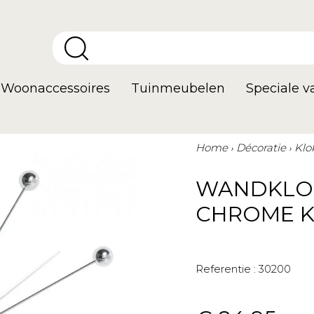
Woonaccessoires
Tuinmeubelen
Speciale 
Home
Décoratie
Klo
WANDKLOK
CHROME K
Referentie :
30200