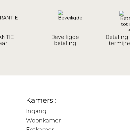
NTIE
Beveiligde
Betaling 
aar
betaling
termijne
Kamers :
Ingang
Woonkamer
Eetkamer