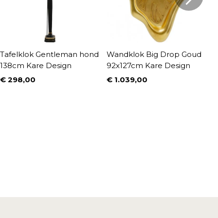
Tafelklok Gentleman hond
Wandklok Big Drop Goud
W
138cm Kare Design
92x127cm Kare Design
c
D
€ 298,00
€ 1.039,00
Prijs
Prijs
€
P