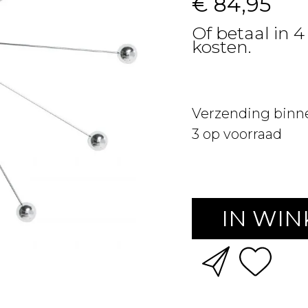
€ 84,95
Of betaal in 4
kosten.
Verzending binn
3
op voorraad
IN WI