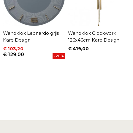
Wandklok Leonardo grijs
Wandklok Clockwork
Kare Design
126x46cm Kare Design
€ 103,20
€ 419,00
Prijs
Prijs
Normale prijs
€ 129,00
-20%