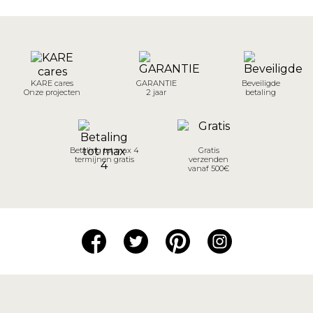
KARE cares
GARANTIE
Beveiligde
Onze projecten
2 jaar
betaling
Betaling tot max 4
Gratis
termijnen gratis
verzenden
vanaf 500€