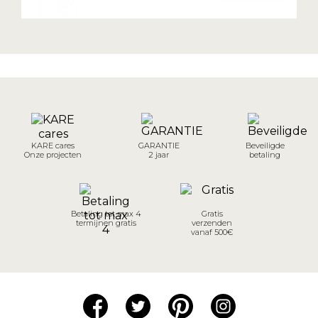
KARE cares
GARANTIE
Beveiligde
Onze projecten
2 jaar
betaling
Betaling tot max 4
Gratis
termijnen gratis
verzenden
vanaf 500€