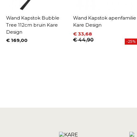
n
Wand Kapstok Bubble
Wand Kapstok apenfamilie
Tree 112cm bruin Kare
Kare Design
Design
€ 33,68
UW
Prijs
Normale prijs
€ 44,90
€ 169,00
-25%
Prijs