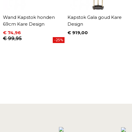
Wand Kapstok honden
Kapstok Gala goud Kare
69cm Kare Design
Design
€ 74,96
€ 919,00
Prijs
Prijs
Normale prijs
€ 99,95
-25%