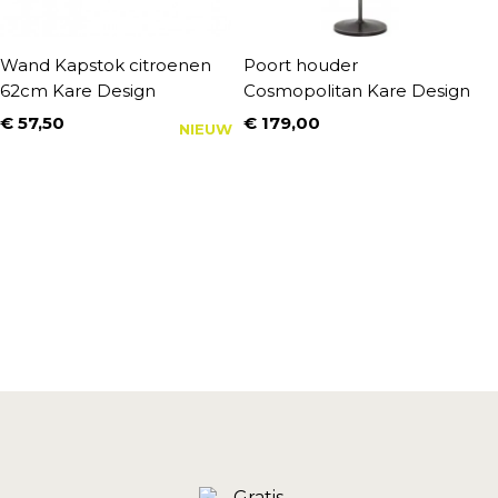
Wand Kapstok citroenen
Poort houder
W
62cm Kare Design
Cosmopolitan Kare Design
5
€ 57,50
€ 179,00
€
NIEUW
Prijs
Prijs
P
N
€