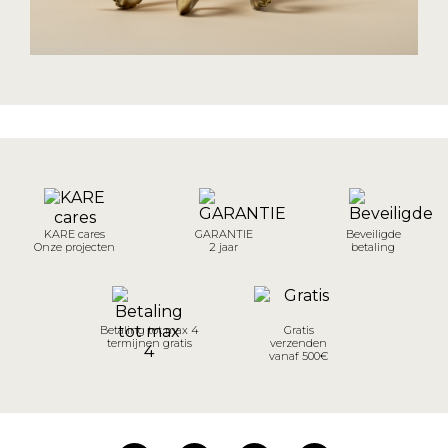
KARE cares
GARANTIE
Beveiligde
Onze projecten
2 jaar
betaling
Betaling tot max 4
Gratis
termijnen gratis
verzenden
vanaf 500€