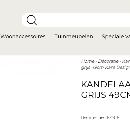
Woonaccessoires
Tuinmeubelen
Speciale 
Home
Décoratie
Kan
grijs 49cm Kare Desig
KANDELAA
GRIJS 49C
Referentie :
54915