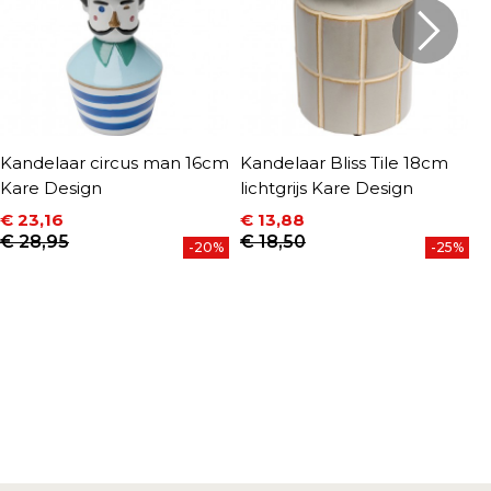
Kandelaar circus man 16cm
Kandelaar Bliss Tile 18cm
T
Kare Design
lichtgrijs Kare Design
2
€ 23,16
€ 13,88
€
P
Prijs
Normale prijs
Prijs
Normale prijs
€ 28,95
€ 18,50
-20%
-25%