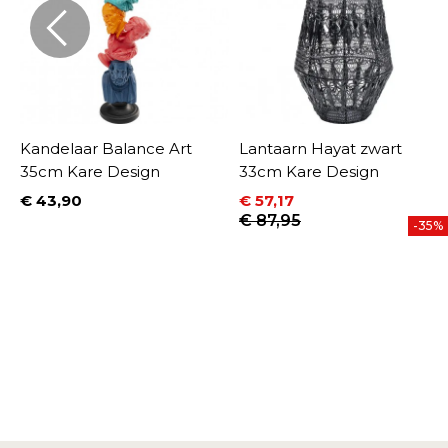
Kandelaar Balance Art
Lantaarn Hayat zwart
35cm Kare Design
33cm Kare Design
€ 43,90
€ 57,17
Prijs
Prijs
Normale prijs
€ 87,95
-35%