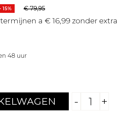
€ 79,95
- 15%
 termijnen a € 16,99 zonder extra
en 48 uur
-
+
NKELWAGEN