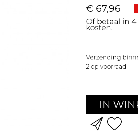
€ 67,96
Of betaal in 4
kosten.
Verzending binn
2
op voorraad
IN WI