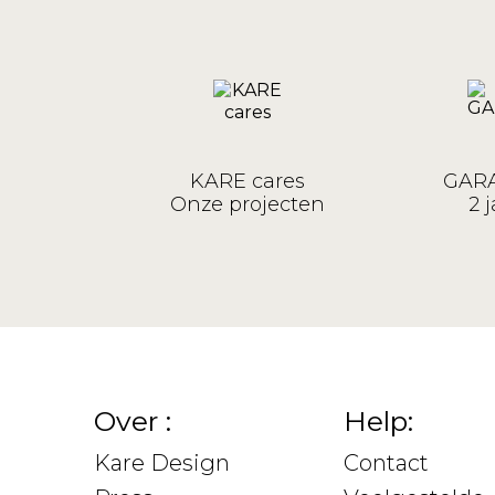
KARE cares
GARA
Onze projecten
2 j
Over :
Help:
Kare Design
Contact