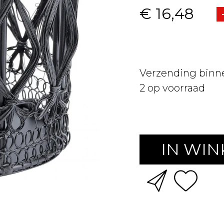
€ 16,48
Verzending binn
2
op voorraad
IN WI