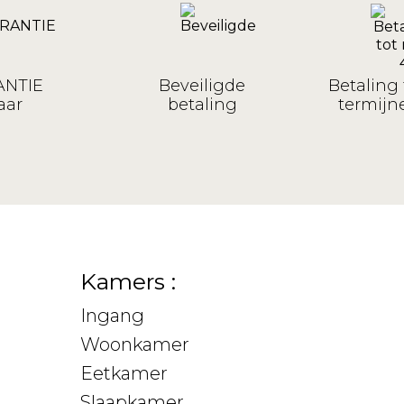
NTIE
Beveiligde
Betaling 
aar
betaling
termijne
Kamers :
Ingang
Woonkamer
Eetkamer
Slaapkamer