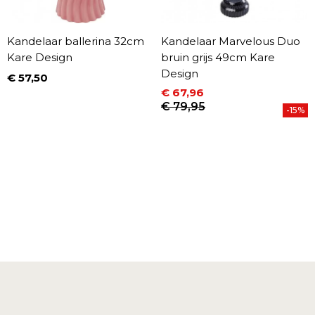
Kandelaar ballerina 32cm
Kandelaar Marvelous Duo
Kare Design
bruin grijs 49cm Kare
Design
€ 57,50
Prijs
€ 67,96
Prijs
Normale prijs
€ 79,95
-15%