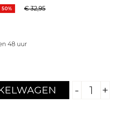
€ 32,95
- 50%
en 48 uur
-
+
NKELWAGEN