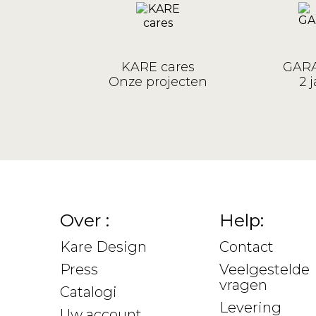
KARE cares
GARA
Onze projecten
2 j
Over :
Help:
Kare Design
Contact
Press
Veelgestelde
vragen
Catalogi
Levering
Uw account