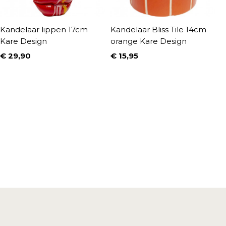
Kandelaar lippen 17cm
Kandelaar Bliss Tile 14cm
L
Kare Design
orange Kare Design
3
€ 29,90
€ 15,95
€
Prijs
Prijs
P
N
€