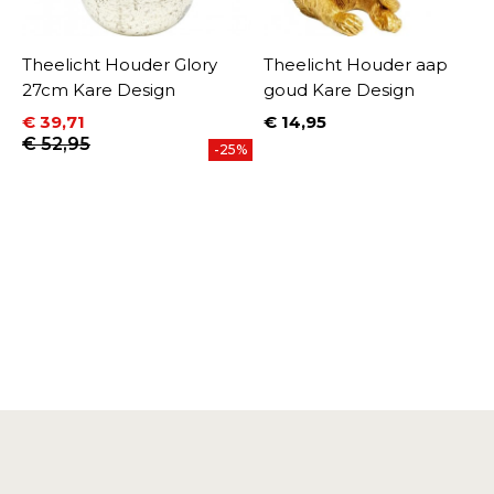
Theelicht Houder Glory
Theelicht Houder aap
27cm Kare Design
goud Kare Design
€ 39,71
€ 14,95
Prijs
Prijs
Normale prijs
€ 52,95
-25%