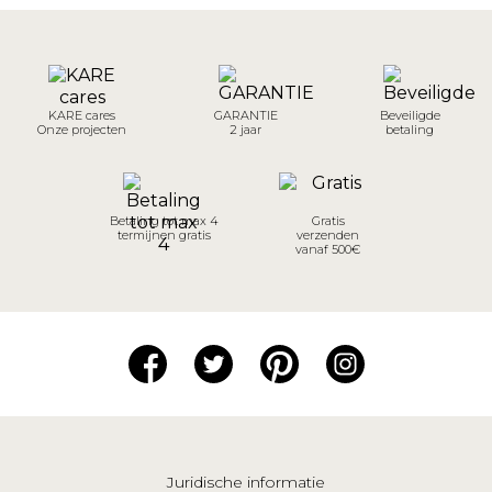
KARE cares
GARANTIE
Beveiligde
Onze projecten
2 jaar
betaling
Betaling tot max 4
Gratis
termijnen gratis
verzenden
vanaf 500€
Juridische informatie