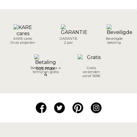
KARE cares
GARANTIE
Beveiligde
Onze projecten
2 jaar
betaling
Betaling tot max 4
Gratis
termijnen gratis
verzenden
vanaf 500€