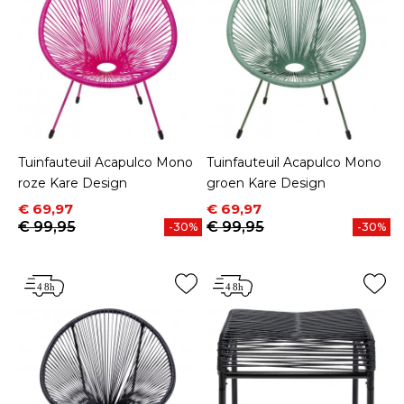
Tuinfauteuil Acapulco Mono
Tuinfauteuil Acapulco Mono
roze Kare Design
groen Kare Design
Prijs
Normale prijs
Prijs
Normale prijs
€ 69,97
€ 69,97
€ 99,95
€ 99,95
-30%
-30%