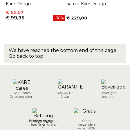
Kare Design
natuur Kare Design
Prijs
Normale prijs
€ 69,97
€ 99,95
€ 229,00
-30%
Prijs
We have reached the bottom end of this page.
Go back to top
KARE cares
GARANTIE
Beveiligde
Onze projecten
2 jaar
betaling
Betaling tot max 4
Gratis
termijnen gratis
verzenden
vanaf 500€