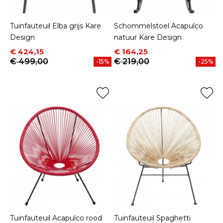
Tuinfauteuil Elba grijs Kare
Schommelstoel Acapulco
Design
natuur Kare Design
Prijs
Normale prijs
Prijs
Normale prijs
€ 424,15
€ 164,25
€ 499,00
€ 219,00
-15%
-25%
Tuinfauteuil Acapulco rood
Tuinfauteuil Spaghetti