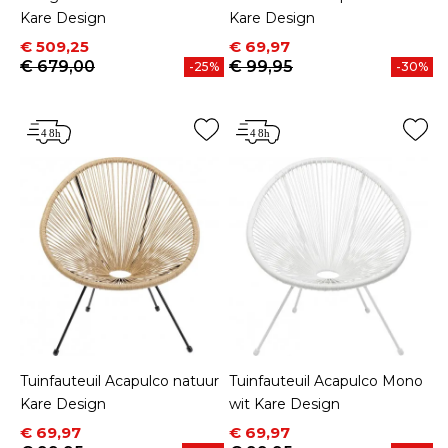
Kare Design
Kare Design
Prijs
Normale prijs
Prijs
Normale prijs
€ 509,25
€ 69,97
€ 679,00
€ 99,95
-25%
-30%
Tuinfauteuil Acapulco natuur
Tuinfauteuil Acapulco Mono
Kare Design
wit Kare Design
Prijs
Normale prijs
Prijs
Normale prijs
€ 69,97
€ 69,97