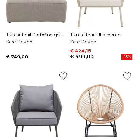
Tuinfauteuil Portofino grijs
Tuinfauteuil Elba creme
Kare Design
Kare Design
Prijs
Normale prijs
€ 424,15
€ 749,00
€ 499,00
-15%
Prijs