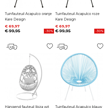
Tuinfauteuil Acapulco oranje
Tuinfauteuil Acapulco roze
Kare Design
Kare Design
Prijs
Normale prijs
Prijs
Normale prijs
€ 69,97
€ 69,97
€ 99,95
€ 99,95
-30%
-30%
Hängend fauteuil Ibiza wit
Tuinfauteuil Acapulco blauw