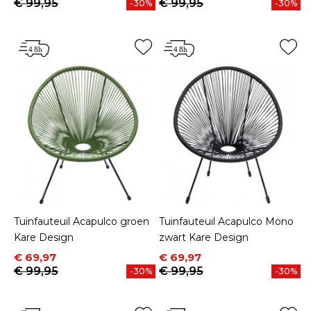
€ 99,95
€ 99,95
-30%
-30%
Tuinfauteuil Acapulco groen
Tuinfauteuil Acapulco Mono
Kare Design
zwart Kare Design
Prijs
Normale prijs
Prijs
Normale prijs
€ 69,97
€ 69,97
€ 99,95
€ 99,95
-30%
-30%