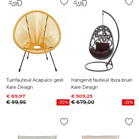
Tuinfauteuil Acapulco geel
Hängend fauteuil Ibiza bruin
Kare Design
Kare Design
Prijs
Normale prijs
Prijs
Normale prijs
€ 69,97
€ 509,25
€ 99,95
€ 679,00
-30%
-25%