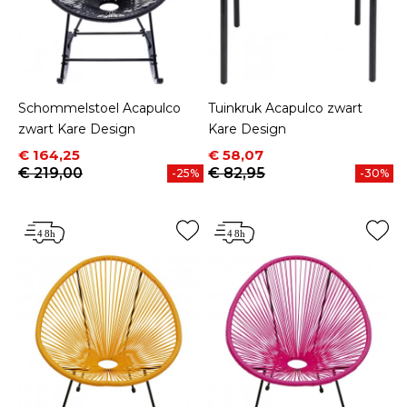
Schommelstoel Acapulco
Tuinkruk Acapulco zwart
zwart Kare Design
Kare Design
Prijs
Normale prijs
Prijs
Normale prijs
€ 164,25
€ 58,07
€ 219,00
€ 82,95
-25%
-30%