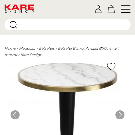
E-SHOP
Home
Meubilair
Eettafels
Eettafel Bistrot Amalia Ø70cm wit
marmer Kare Design