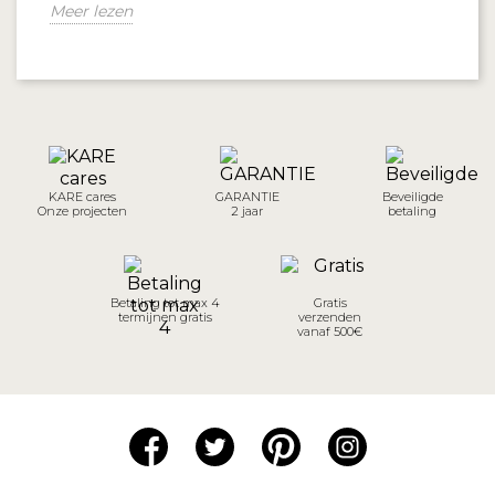
Meer lezen
KARE cares
GARANTIE
Beveiligde
Onze projecten
2 jaar
betaling
Betaling tot max 4
Gratis
termijnen gratis
verzenden
vanaf 500€