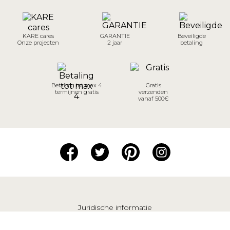
KARE cares
GARANTIE
Beveiligde
Onze projecten
2 jaar
betaling
Betaling tot max 4
Gratis
termijnen gratis
verzenden
vanaf 500€
Juridische informatie
Verkoopvoorwaarden
Privacybeleid