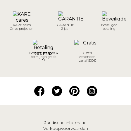
KARE cares
GARANTIE
Beveiligde
Onze projecten
2 jaar
betaling
Betaling tot max 4
Gratis
termijnen gratis
verzenden
vanaf 500€
Juridische informatie
Verkoopvoorwaarden