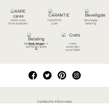
KARE cares
GARANTIE
Beveiligde
Onze projecten
2 jaar
betaling
Betaling tot max 4
Gratis
termijnen gratis
verzenden
vanaf 500€
Juridische informatie
Verkoopvoorwaarden