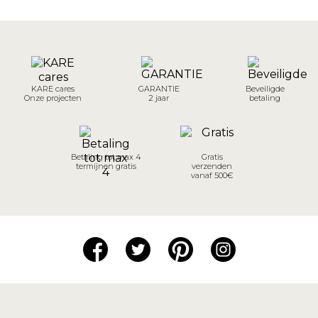
KARE cares
GARANTIE
Beveiligde
Onze projecten
2 jaar
betaling
Betaling tot max 4
Gratis
termijnen gratis
verzenden
vanaf 500€