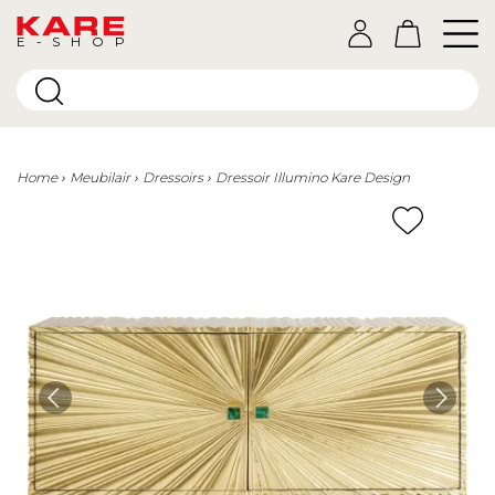
E-SHOP
Home
Meubilair
Dressoirs
Dressoir Illumino Kare Design