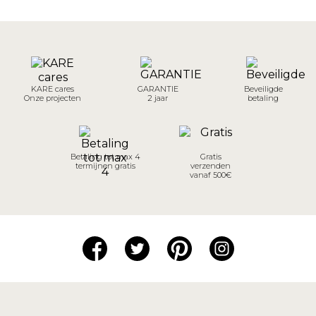
KARE cares
GARANTIE
Beveiligde
Onze projecten
2 jaar
betaling
Betaling tot max 4
Gratis
termijnen gratis
verzenden
vanaf 500€