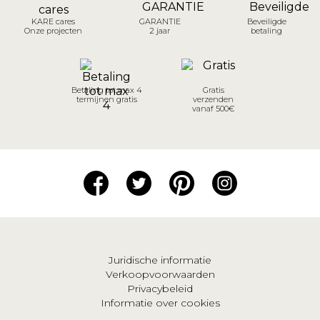
KARE cares
GARANTIE
Beveiligde
Onze projecten
2 jaar
betaling
Betaling tot max 4
Gratis
termijnen gratis
verzenden
vanaf 500€
Juridische informatie
Verkoopvoorwaarden
Privacybeleid
Informatie over cookies