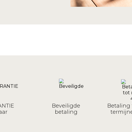
NTIE
Beveiligde
Betaling 
aar
betaling
termijne