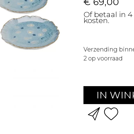
€ 69,00
Of betaal in 4
kosten.
Verzending binn
2
op voorraad
IN WI