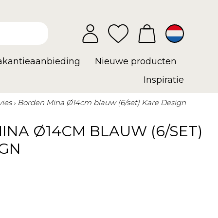
vakantieaanbieding
Nieuwe producten
Inspiratie
vies
Borden Mina Ø14cm blauw (6/set) Kare Design
INA Ø14CM BLAUW (6/SET)
IGN