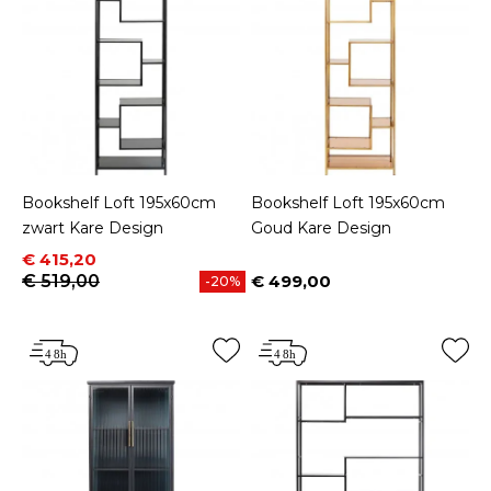
Bookshelf Loft 195x60cm
Bookshelf Loft 195x60cm
zwart Kare Design
Goud Kare Design
Prijs
Normale prijs
€ 415,20
€ 519,00
€ 499,00
-20%
Prijs