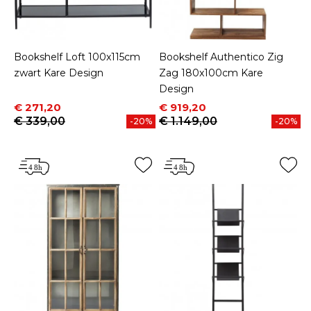
Bookshelf Loft 100x115cm
Bookshelf Authentico Zig
zwart Kare Design
Zag 180x100cm Kare
Design
Prijs
Normale prijs
Prijs
Normale prijs
€ 271,20
€ 919,20
€ 339,00
€ 1.149,00
-20%
-20%