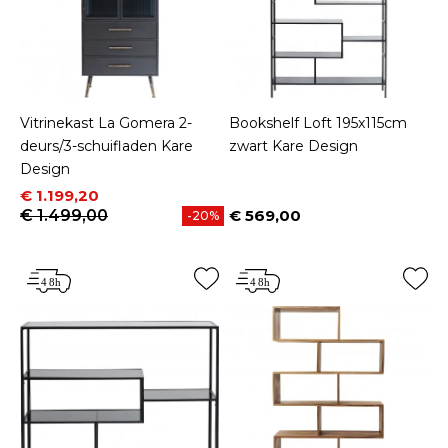
Vitrinekast La Gomera 2-
Bookshelf Loft 195x115cm
deurs/3-schuifladen Kare
zwart Kare Design
Design
Prijs
Normale prijs
€ 1.199,20
€ 1.499,00
€ 569,00
-20%
Prijs