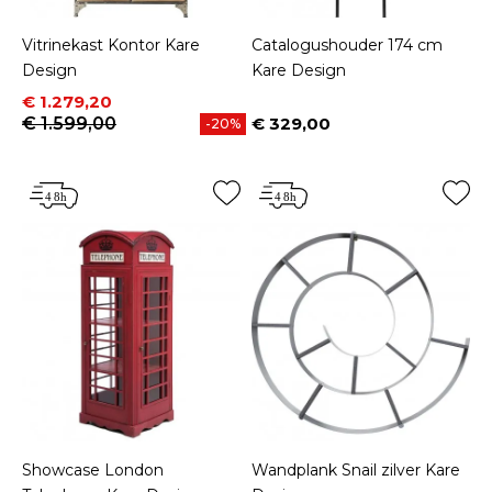
Vitrinekast Kontor Kare
Catalogushouder 174 cm
Design
Kare Design
Prijs
Normale prijs
€ 1.279,20
€ 1.599,00
€ 329,00
-20%
Prijs
Showcase London
Wandplank Snail zilver Kare