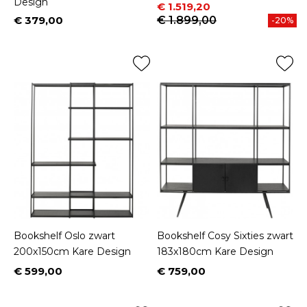
Design
Prijs
Normale prijs
€ 1.519,20
€ 379,00
€ 1.899,00
-20%
Prijs
Bookshelf Oslo zwart
Bookshelf Cosy Sixties zwart
200x150cm Kare Design
183x180cm Kare Design
€ 599,00
€ 759,00
Prijs
Prijs