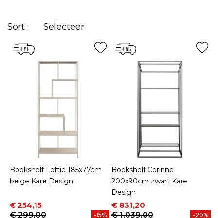
Sort :
Selecteer
Bookshelf Loftie 185x77cm
Bookshelf Corinne
beige Kare Design
200x90cm zwart Kare
Design
Prijs
Normale prijs
Prijs
Normale prijs
€ 254,15
€ 831,20
€ 299,00
€ 1.039,00
-15%
-20%