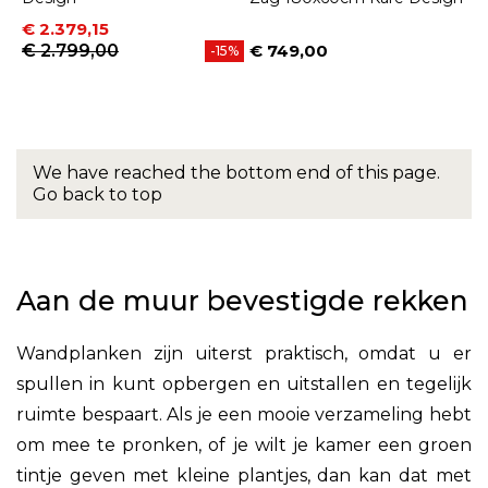
Prijs
Normale prijs
€ 2.379,15
€ 2.799,00
€ 749,00
-15%
Prijs
We have reached the bottom end of this page.
Go back to top
Aan de muur bevestigde rekken
Wandplanken zijn uiterst praktisch, omdat u er
spullen in kunt opbergen en uitstallen en tegelijk
ruimte bespaart. Als je een mooie verzameling hebt
om mee te pronken, of je wilt je kamer een groen
tintje geven met kleine plantjes, dan kan dat met