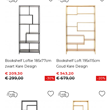
Bookshelf Loftie 185x77cm
Bookshelf Loft 195x115cm
zwart Kare Design
Goud Kare Design
Prijs
Normale prijs
Prijs
Normale prijs
€ 209,30
€ 543,20
€ 299,00
€ 679,00
-30%
-20%