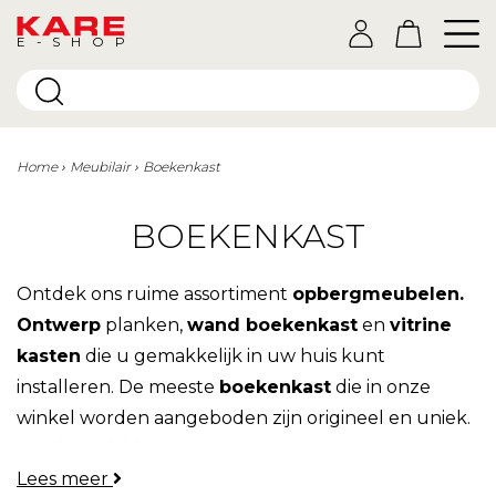
E-SHOP
Home
Meubilair
Boekenkast
BOEKENKAST
Ontdek ons ruime assortiment
opbergmeubelen.
Ontwerp
planken,
wand boekenkast
en
vitrine
kasten
die u gemakkelijk in uw huis kunt
installeren. De meeste
boekenkast
die in onze
winkel worden aangeboden zijn origineel en uniek.
Laat je verleiden!
Lees meer