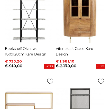
Bookshelf Okinawa
Vitrinekast Grace Kare
180x120cm Kare Design
Design
Prijs
Normale prijs
Prijs
Normale prijs
€ 735,20
€ 1.961,10
€ 919,00
€ 2.179,00
-20%
-10%