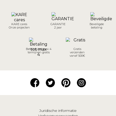
KARE cares
GARANTIE
Beveiligde
Onze projecten
2 jaar
betaling
Betaling tot max 4
Gratis
termijnen gratis
verzenden
vanaf 500€
Juridische informatie
Verkoopvoorwaarden