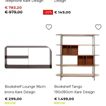
Telephone Kare Design
Design
Prijs
Normale prijs
€ 783,20
€ 979,00
€ 149,00
-20%
Prijs
Bookshelf Lounge 96cm
Bookshelf Tango
brons Kare Design
190x180cm Kare Design
€ 299,00
€ 1.499,00
Prijs
Prijs
NIEUW
NIEUW