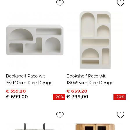
Bookshelf Paco wit
Bookshelf Paco wit
75x140cm Kare Design
180x95cm Kare Design
Prijs
Normale prijs
Prijs
Normale prijs
€ 559,20
€ 639,20
€ 699,00
€ 799,00
-20%
-20%