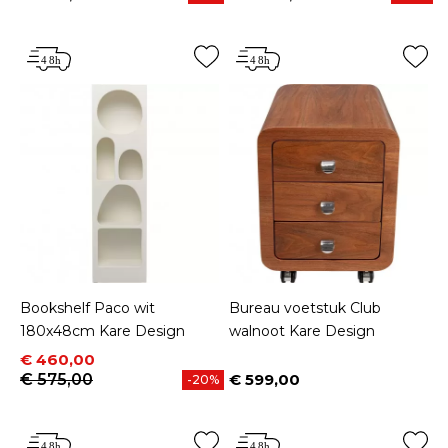
Bookshelf Paco wit
Bureau voetstuk Club
180x48cm Kare Design
walnoot Kare Design
Prijs
Normale prijs
€ 460,00
€ 575,00
€ 599,00
-20%
Prijs