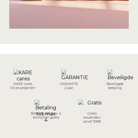
KARE cares
GARANTIE
Beveiligde
Onze projecten
2 jaar
betaling
Betaling tot max 4
Gratis
termijnen gratis
verzenden
vanaf 500€