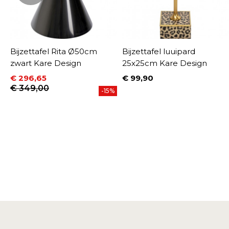
e
Bijzettafel Rita Ø50cm
Bijzettafel luuipard
zwart Kare Design
25x25cm Kare Design
€ 296,65
€ 99,90
Prijs
Prijs
Normale prijs
€ 349,00
%
-15%