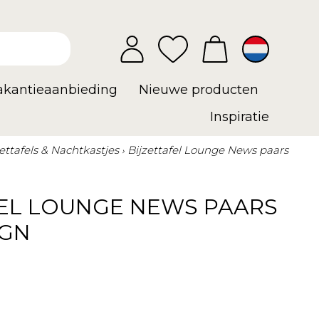
vakantieaanbieding
Nieuwe producten
Inspiratie
zettafels & Nachtkastjes
Bijzettafel Lounge News paars
FEL LOUNGE NEWS PAARS
IGN