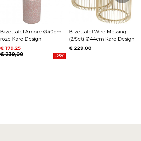
Bijzettafel Amore Ø40cm
Bijzettafel Wire Messing
B
roze Kare Design
(2/Set) Ø44cm Kare Design
D
€ 179,25
€ 229,00
€
Prijs
P
Prijs
Normale prijs
€ 239,00
-25%