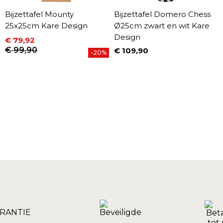
Bijzettafel Mounty
Bijzettafel Domero Chess
25x25cm Kare Design
Ø25cm zwart en wit Kare
Design
€ 79,92
Prijs
Normale prijs
€ 99,90
€ 109,90
-20%
Prijs