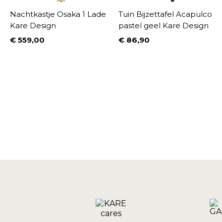
Nachtkastje Osaka 1 Lade
Tuin Bijzettafel Acapulco
Kare Design
pastel geel Kare Design
€ 559,00
€ 86,90
Prijs
Prijs
%