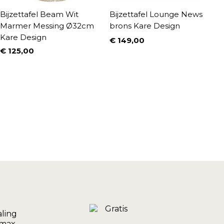
Bijzettafel Beam Wit
Bijzettafel Lounge News
B
Marmer Messing Ø32cm
brons Kare Design
z
Kare Design
€ 149,00
€
Prijs
P
€ 125,00
Prijs