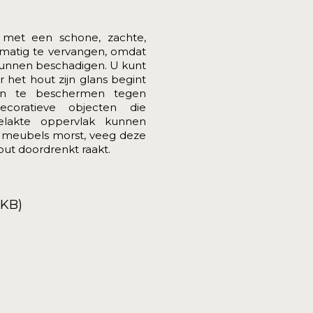
 met een schone, zachte,
lmatig te vervangen, omdat
kunnen beschadigen. U kunt
het hout zijn glans begint
ken te beschermen tegen
ecoratieve objecten die
lakte oppervlak kunnen
uw meubels morst, veeg deze
out doordrenkt raakt.
4KB)