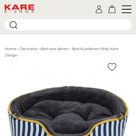
E-SHOP
Home
Décoratie
Bed voor dieren
Bed huisdieren Molly Kare
Design