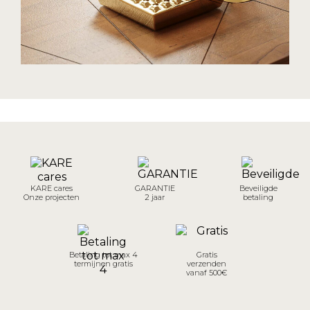
KARE cares
GARANTIE
Beveiligde
Onze projecten
2 jaar
betaling
Betaling tot max 4
Gratis
termijnen gratis
verzenden
vanaf 500€