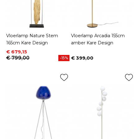
Vloerlamp Nature Stem
Vloerlamp Arcadia 155cm
165cm Kare Design
amber Kare Design
Prijs
Normale prijs
€ 679,15
€ 799,00
€ 399,00
-15%
Prijs