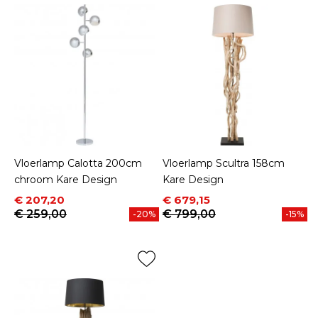
Vloerlamp Calotta 200cm
Vloerlamp Scultra 158cm
chroom Kare Design
Kare Design
Prijs
Normale prijs
Prijs
Normale prijs
€ 207,20
€ 679,15
€ 259,00
€ 799,00
-20%
-15%