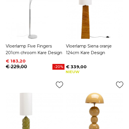
Vloerlamp Five Fingers
Vloerlamp Siena oranje
201cm chroom Kare Design
124cm Kare Design
Prijs
Normale prijs
€ 183,20
€ 229,00
€ 339,00
-20%
Prijs
NIEUW