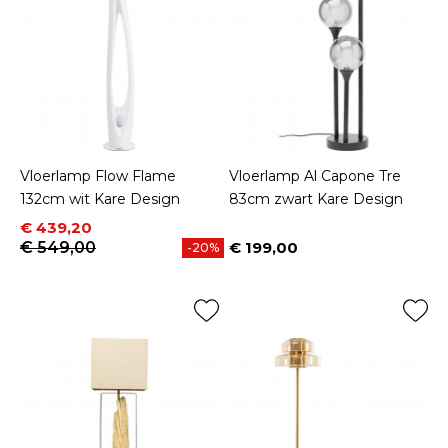
Vloerlamp Flow Flame
Vloerlamp Al Capone Tre
132cm wit Kare Design
83cm zwart Kare Design
Prijs
Normale prijs
€ 439,20
€ 549,00
€ 199,00
-20%
Prijs