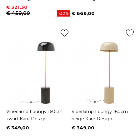
Prijs
Normale prijs
€ 321,30
€ 459,00
€ 669,00
-30%
Prijs
Vloerlamp Loungy 160cm
Vloerlamp Loungy 160cm
zwart Kare Design
beige Kare Design
€ 349,00
€ 349,00
Prijs
Prijs