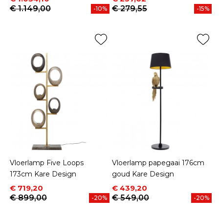
€ 1.149,00
€ 279,55
-10%
-15%
Vloerlamp Five Loops
Vloerlamp papegaai 176cm
173cm Kare Design
goud Kare Design
Prijs
Normale prijs
Prijs
Normale prijs
€ 719,20
€ 439,20
€ 899,00
€ 549,00
-20%
-20%