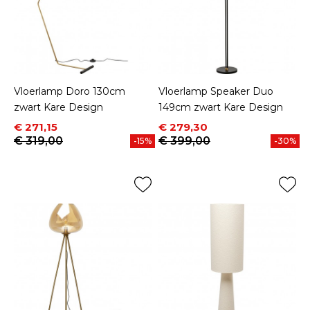
Vloerlamp Doro 130cm
Vloerlamp Speaker Duo
zwart Kare Design
149cm zwart Kare Design
Prijs
Normale prijs
Prijs
Normale prijs
€ 271,15
€ 279,30
€ 319,00
€ 399,00
-15%
-30%