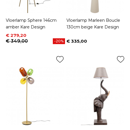
Vloerlamp Sphere 146cm
Vloerlamp Marleen Boucle
amber Kare Design
130cm beige Kare Design
Prijs
Normale prijs
€ 279,20
€ 349,00
€ 335,00
-20%
Prijs