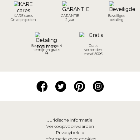
KARE cares
GARANTIE
Beveiligde
Onze projecten
2 jaar
betaling
Betaling tot max 4
Gratis
termijnen gratis
verzenden
vanaf 500€
Juridische informatie
Verkoopvoorwaarden
Privacybeleid
Informatie over cookies