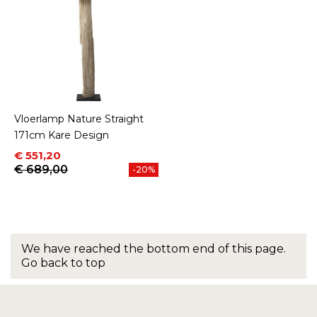
Vloerlamp Nature Straight
171cm Kare Design
Prijs
Normale prijs
€ 551,20
€ 689,00
-20%
We have reached the bottom end of this page.
Go back to top