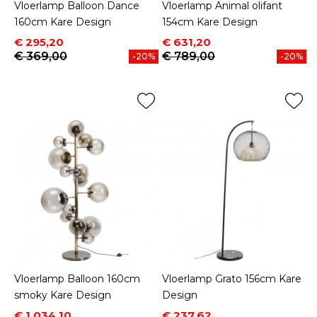
Vloerlamp Balloon Dance
Vloerlamp Animal olifant
160cm Kare Design
154cm Kare Design
Prijs
Normale prijs
Prijs
Normale prijs
€ 295,20
€ 631,20
€ 369,00
€ 789,00
-20%
-20%
Vloerlamp Balloon 160cm
Vloerlamp Grato 156cm Kare
smoky Kare Design
Design
Prijs
Normale prijs
Prijs
Normale prijs
€ 1.034,10
€ 237,62