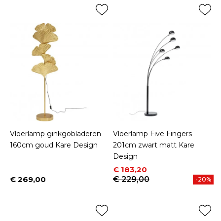
Vloerlamp ginkgobladeren
Vloerlamp Five Fingers
160cm goud Kare Design
201cm zwart matt Kare
Design
Prijs
Normale prijs
€ 183,20
€ 269,00
€ 229,00
-20%
Prijs