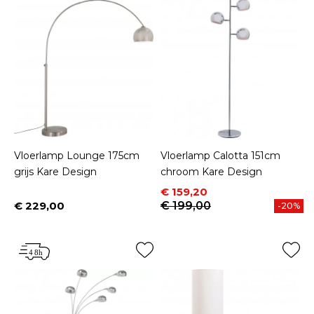
Vloerlamp Lounge 175cm
Vloerlamp Calotta 151cm
grijs Kare Design
chroom Kare Design
Prijs
Normale prijs
€ 159,20
€ 229,00
€ 199,00
-20%
Prijs