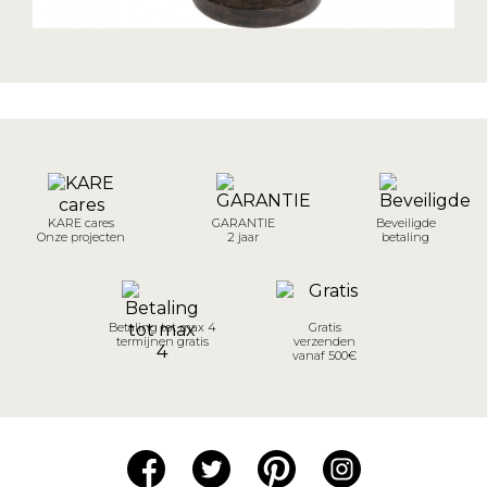
KARE cares
GARANTIE
Beveiligde
Onze projecten
2 jaar
betaling
Betaling tot max 4
Gratis
termijnen gratis
verzenden
vanaf 500€