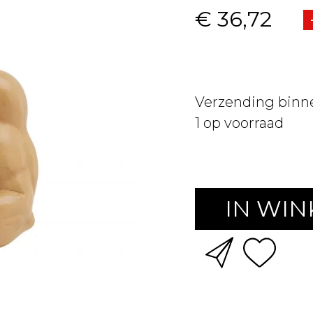
€ 36,72
Verzending binn
1
op voorraad
IN WI