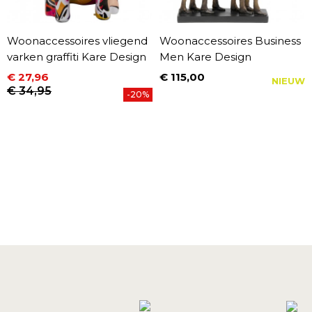
Woonaccessoires vliegend
Woonaccessoires Business
varken graffiti Kare Design
Men Kare Design
€ 27,96
€ 115,00
NIEUW
Prijs
Prijs
Normale prijs
€ 34,95
-20%