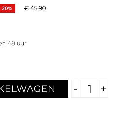
€ 45,90
- 20%
en 48 uur
-
+
NKELWAGEN