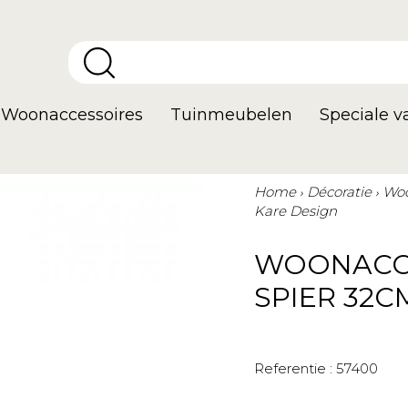
Woonaccessoires
Tuinmeubelen
Speciale 
Home
Décoratie
Woo
Kare Design
WOONACC
SPIER 32C
Referentie :
57400