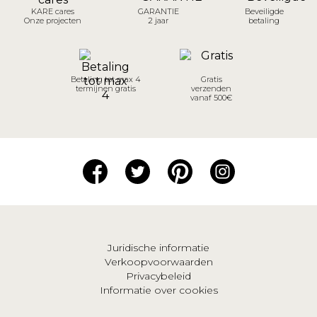
KARE cares
GARANTIE
Beveiligde
Onze projecten
2 jaar
betaling
Betaling tot max 4
Gratis
termijnen gratis
verzenden
vanaf 500€
Juridische informatie
Verkoopvoorwaarden
Privacybeleid
Informatie over cookies