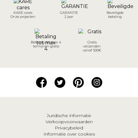
KARE cares
GARANTIE
Beveiligde
Onze projecten
2 jaar
betaling
Betaling tot max 4
Gratis
termijnen gratis
verzenden
vanaf 500€
Juridische informatie
Verkoopvoorwaarden
Privacybeleid
Informatie over cookies