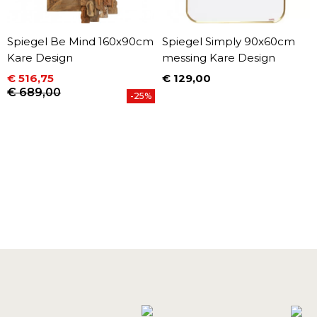
Spiegel Be Mind 160x90cm
Spiegel Simply 90x60cm
Kare Design
messing Kare Design
€ 516,75
€ 129,00
Prijs
Prijs
Normale prijs
€ 689,00
-25%