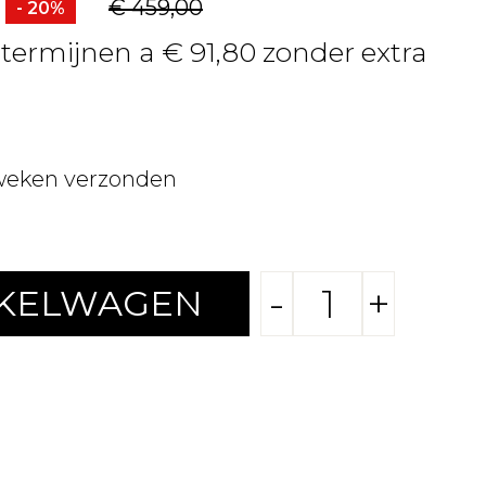
€ 459,00
- 20%
 termijnen a € 91,80 zonder extra
weken verzonden
-
+
NKELWAGEN