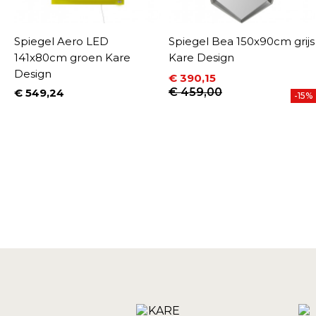
Spiegel Aero LED
Spiegel Bea 150x90cm grijs
141x80cm groen Kare
Kare Design
Design
€ 390,15
Prijs
Normale prijs
€ 459,00
€ 549,24
-15%
Prijs