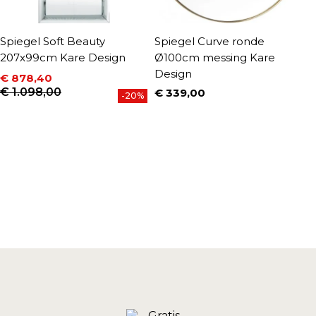
Spiegel Soft Beauty
Spiegel Curve ronde
S
207x99cm Kare Design
Ø100cm messing Kare
o
Design
€ 878,40
€
P
Prijs
Normale prijs
€ 1.098,00
€ 339,00
-20%
Prijs