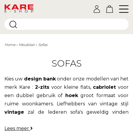
E-SHOP
Home
Meubilair
Sofas
SOFAS
Kies uw
design bank
onder onze modellen van het
merk Kare :
2-zits
voor kleine flats,
cabriolet
voor
een dubbel gebruik of
hoek
groot formaat voor
ruime woonkamers. Liefhebbers van vintage stijl
vintage
zal de lederen sofa's geweldig vinden
leer
lederen sofa's, fans van de
Scandinavische
Lees meer
esthetiek
zal de voorkeur geven aan modellen in