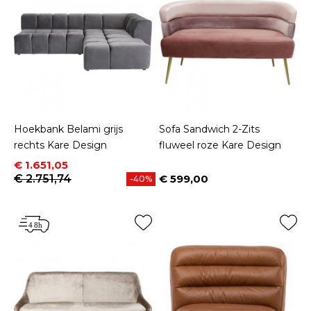
Hoekbank Belami grijs
Sofa Sandwich 2-Zits
rechts Kare Design
fluweel roze Kare Design
Prijs
Normale prijs
€ 1.651,05
€ 2.751,74
€ 599,00
-40%
Prijs