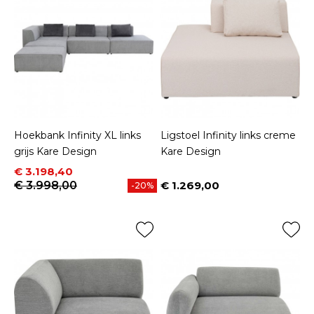
Hoekbank Infinity XL links
Ligstoel Infinity links creme
grijs Kare Design
Kare Design
Prijs
Normale prijs
€ 3.198,40
€ 3.998,00
€ 1.269,00
-20%
Prijs