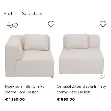
stof
terwijl liefhebbers van eigentijdse sofa's de
voorkeur zullen geven
hedendaags
zal kiezen
Sort :
Selecteer
voor
fluweel
. Wij bieden ook banken om rond uw
eettafel te plaatsen om een gezellige sfeer te
creëren. Ontdek ook onze Infinity elementen om
samen te stellen om de sofa te creëren
bank
van je
dromen. Klein, groot, omvormbaar, hoek, rond, L-
vormig, slaapbank, bank, in leder, fluweel of stof, 2,
3, 4, 5 of meer zitplaatsen, met of zonder chaise
longue... U zult zeker de bank vinden die uw
avonden comfortabel, ontspannen en plezierig zal
maken...
Hoek sofa Infinity links
Centraal Zittend sofa Infinity
creme Kare Design
creme Kare Design
€ 1.139,00
€ 899,00
Prijs
Prijs