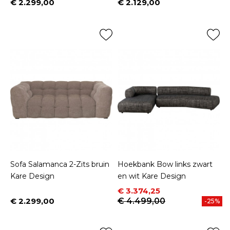
€ 2.299,00
€ 2.129,00
Prijs
Prijs
Sofa Salamanca 2-Zits bruin
Hoekbank Bow links zwart
Kare Design
en wit Kare Design
Prijs
Normale prijs
€ 3.374,25
€ 2.299,00
€ 4.499,00
-25%
Prijs