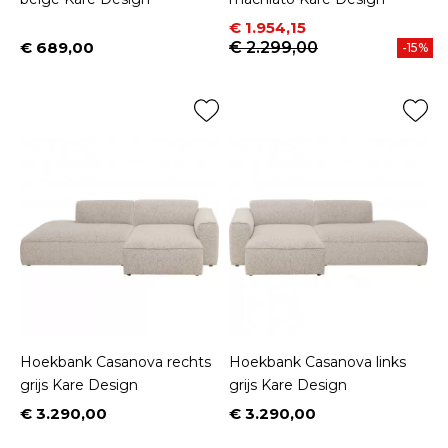
Prijs
Normale prijs
€ 1.954,15
€ 689,00
€ 2.299,00
-15%
Prijs
Hoekbank Casanova rechts
Hoekbank Casanova links
grijs Kare Design
grijs Kare Design
€ 3.290,00
€ 3.290,00
Prijs
Prijs