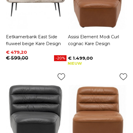
Eetkamerbank East Side
Assisi Element Modi Curl
fluweel beige Kare Design
cognac Kare Design
Prijs
Normale prijs
€ 479,20
€ 599,00
€ 1.499,00
-20%
Prijs
NIEUW