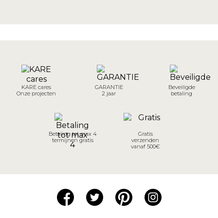
KARE cares
GARANTIE
Beveiligde
Onze projecten
2 jaar
betaling
Betaling tot max 4
Gratis
termijnen gratis
verzenden
vanaf 500€