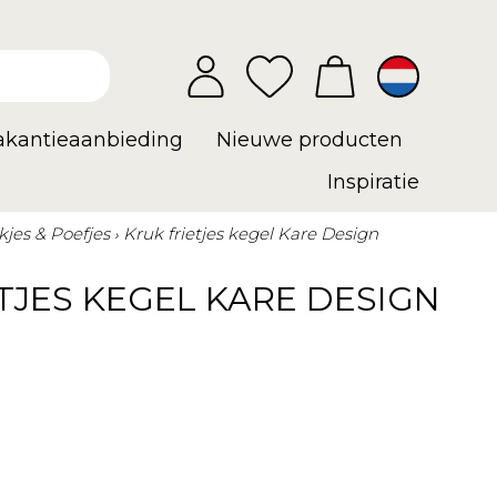
vakantieaanbieding
Nieuwe producten
Inspiratie
kjes & Poefjes
Kruk frietjes kegel Kare Design
TJES KEGEL KARE DESIGN