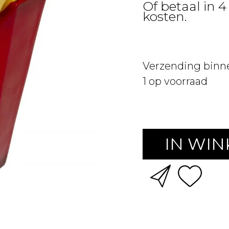
Of betaal in 4
kosten.
Verzending binn
1
op voorraad
IN WI