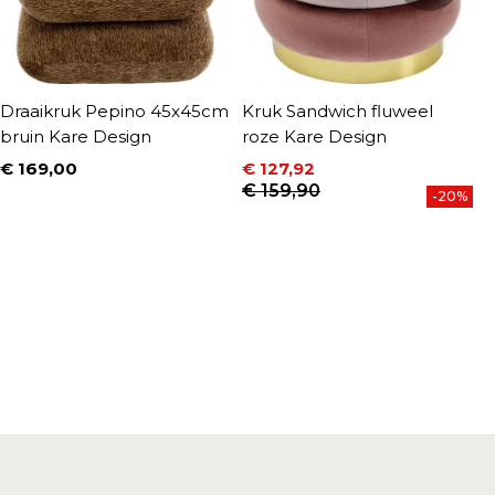
Draaikruk Pepino 45x45cm
Kruk Sandwich fluweel
K
bruin Kare Design
roze Kare Design
D
€ 169,00
€ 127,92
€
Prijs
P
Prijs
Normale prijs
€ 159,90
-20%