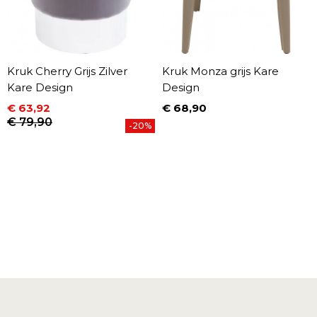
Kruk Cherry Grijs Zilver
Kruk Monza grijs Kare
Kare Design
Design
€ 63,92
€ 68,90
Prijs
Prijs
Normale prijs
€ 79,90
-20%