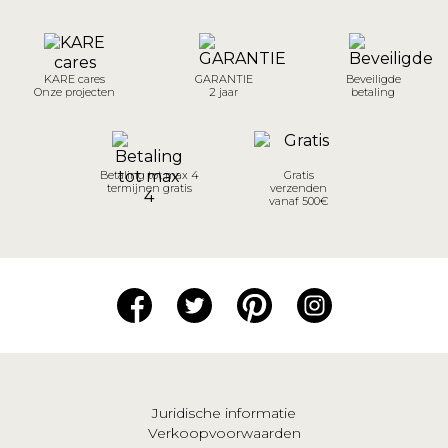
KARE cares
GARANTIE
Beveiligde
Onze projecten
2 jaar
betaling
Betaling tot max 4
Gratis
termijnen gratis
verzenden
vanaf 500€
Juridische informatie
Verkoopvoorwaarden