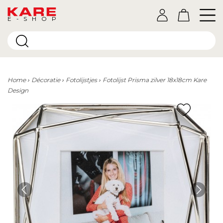
E-SHOP
Home
Décoratie
Fotolijstjes
Fotolijst Prisma zilver 18x18cm Kare
Design