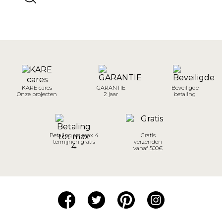
KARE cares
GARANTIE
Beveiligde
Onze projecten
2 jaar
betaling
Betaling tot max 4
Gratis
termijnen gratis
verzenden
vanaf 500€